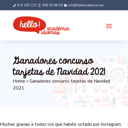
Skip
876 165 153
668 56 98 89
info@helloacademia.com



to
content
Ganadores concurso
tarjetas de Navidad 2021
Home
»
Ganadores concurso tarjetas de Navidad
2021
Muchas gracias a todos los que habéis votado por Instagram.