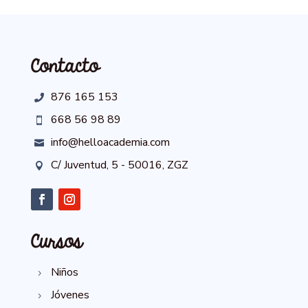
Contacto
876 165 153

668 56 98 89

info@helloacademia.com

C/ Juventud, 5 - 50016, ZGZ

Facebook
Instagram
Cursos
Niños
5
Jóvenes
5