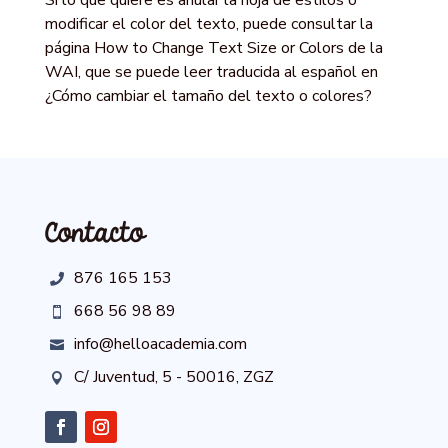
Si lo que quiere es anular la hoja de estilos o
modificar el color del texto, puede consultar la
página How to Change Text Size or Colors de la
WAI, que se puede leer traducida al español en
¿Cómo cambiar el tamaño del texto o colores?
Contacto
876 165 153

668 56 98 89

info@helloacademia.com

C/ Juventud, 5 - 50016, ZGZ
