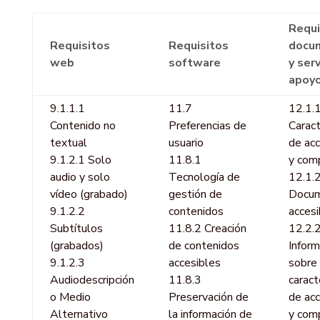
Requi
Requisitos
Requisitos
docu
web
software
y ser
apoy
9.1.1.1
11.7
12.1.
Contenido no
Preferencias de
Caract
textual
usuario
de acc
9.1.2.1 Solo
11.8.1
y comp
audio y solo
Tecnología de
12.1.
vídeo (grabado)
gestión de
Docum
9.1.2.2
contenidos
accesi
Subtítulos
11.8.2 Creación
12.2.
(grabados)
de contenidos
Inform
9.1.2.3
accesibles
sobre 
Audiodescripción
11.8.3
caract
o Medio
Preservación de
de acc
Alternativo
la información de
y comp