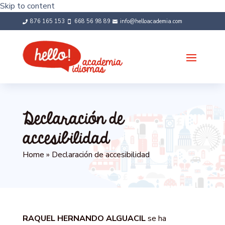
Skip to content
876 165 153
668 56 98 89
info@helloacademia.com



Declaración de
accesibilidad
Home
»
Declaración de accesibilidad
RAQUEL HERNANDO ALGUACIL
se ha