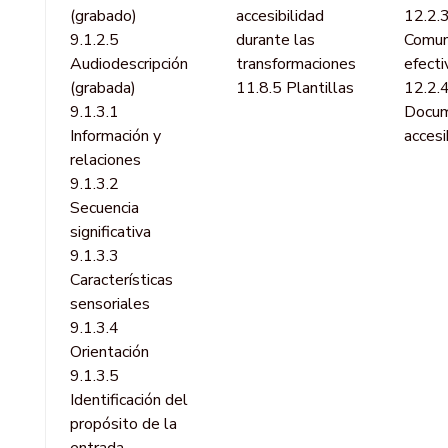
(grabado)
accesibilidad
12.2.
9.1.2.5
durante las
Comun
Audiodescripción
transformaciones
efecti
(grabada)
11.8.5 Plantillas
12.2.
9.1.3.1
Docum
Información y
acces
relaciones
9.1.3.2
Secuencia
significativa
9.1.3.3
Características
sensoriales
9.1.3.4
Orientación
9.1.3.5
Identificación del
propósito de la