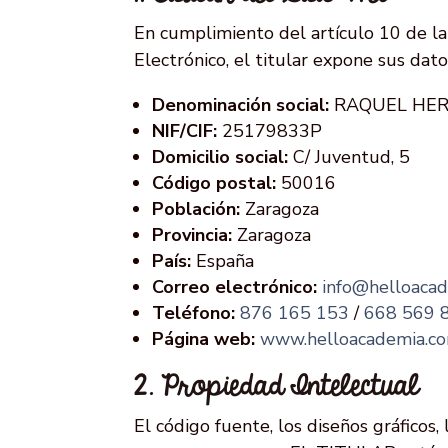
En cumplimiento del artículo 10 de la 
Electrónico, el titular expone sus datos
Denominación social:
RAQUEL HERN
NIF/CIF:
25179833P
Domicilio social:
C/ Juventud, 5
Código postal:
50016
Población:
Zaragoza
Provincia:
Zaragoza
País:
España
Correo electrónico:
info@helloaca
Teléfono:
876 165 153
/
668 569 
Página web:
www.helloacademia.c
2. Propiedad Intelectual
El código fuente, los diseños gráficos, 