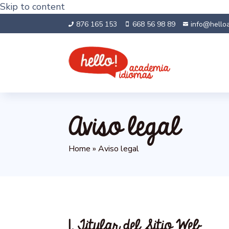
Skip to content
876 165 153
668 56 98 89
info@hello



Aviso legal
Home
»
Aviso legal
1. Titular del Sitio Web